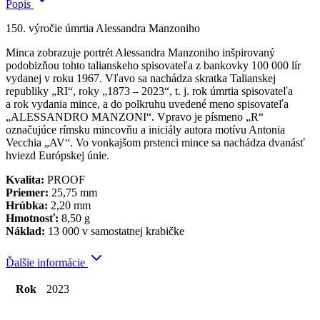
Popis
150. výročie úmrtia Alessandra Manzoniho
Minca zobrazuje portrét Alessandra Manzoniho inšpirovaný
podobizňou tohto talianskeho spisovateľa z bankovky 100 000 lír
vydanej v roku 1967. Vľavo sa nachádza skratka Talianskej
republiky „RI“, roky „1873 – 2023“, t. j. rok úmrtia spisovateľa
a rok vydania mince, a do polkruhu uvedené meno spisovateľa
„ALESSANDRO MANZONI“. Vpravo je písmeno „R“
označujúce rímsku mincovňu a iniciály autora motívu Antonia
Vecchia „AV“. Vo vonkajšom prstenci mince sa nachádza dvanásť
hviezd Európskej únie.
Kvalita:
PROOF
Priemer:
25,75 mm
Hrúbka:
2,20 mm
Hmotnosť:
8,50 g
Náklad:
13 000 v samostatnej krabičke
Ďalšie informácie
Rok
2023