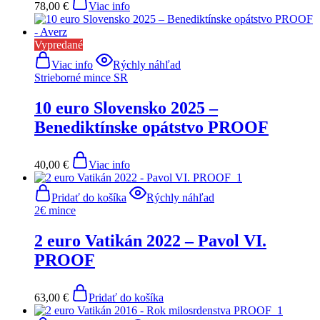
78,00
€
Viac info
Vypredané
Viac info
Rýchly náhľad
Strieborné mince SR
10 euro Slovensko 2025 –
Benediktínske opátstvo PROOF
40,00
€
Viac info
Pridať do košíka
Rýchly náhľad
2€ mince
2 euro Vatikán 2022 – Pavol VI.
PROOF
63,00
€
Pridať do košíka