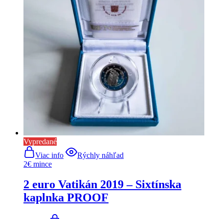
Vypredané
Viac info
Rýchly náhľad
2€ mince
2 euro Vatikán 2019 – Sixtínska
kaplnka PROOF