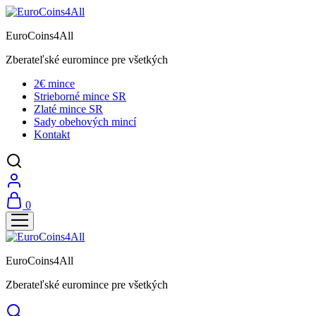
EuroCoins4All
Zberateľské euromince pre všetkých
2€ mince
Strieborné mince SR
Zlaté mince SR
Sady obehových mincí
Kontakt
0
EuroCoins4All
Zberateľské euromince pre všetkých