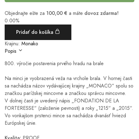
Objednajte ešte za
100,00
€
a máte
dovoz zdarma!
0.00%
Pridať do košíka
Krajinu:
Monako
Popis
800. výročie postavenia prvého hradu na brale
Na minci je vyobrazená veža na vrchole brala. V hornej časti
sa nachádza názov vydávajúcej krajiny „MONACO“ spolu so
značkou parížskej mincovne a značkou správcu mincovne.
V dolnej časti je uvedený nápis „FONDATION DE LA
FORTERESSE“ (založenie pevnosti) a roky „1215“ a „2015“.
Vo vonkajšom prstenci mince sa nachádza dvanásť hviezd
Európskej únie.
Kvalita:
PROOF