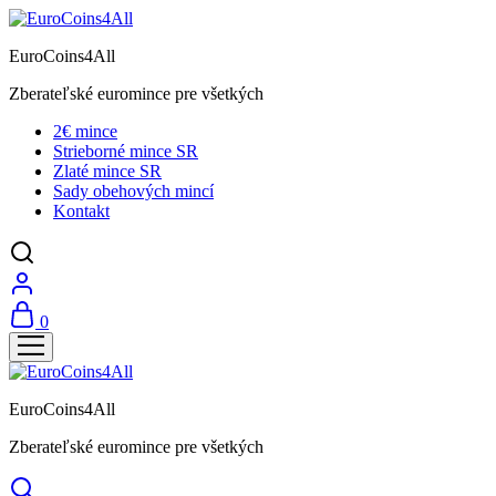
EuroCoins4All
Zberateľské euromince pre všetkých
2€ mince
Strieborné mince SR
Zlaté mince SR
Sady obehových mincí
Kontakt
0
EuroCoins4All
Zberateľské euromince pre všetkých