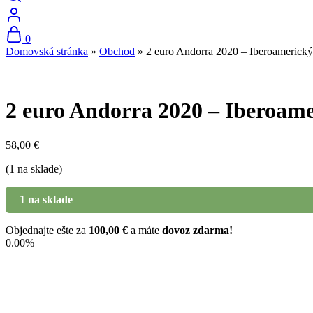
0
Domovská stránka
»
Obchod
»
2 euro Andorra 2020 – Iberoameric
2 euro Andorra 2020 – Iberoa
58,00
€
(1 na sklade)
1 na sklade
Objednajte ešte za
100,00
€
a máte
dovoz zdarma!
0.00%